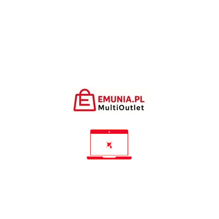
1,49 zł
2,48 zł
1,49 zł
2,48 zł
Dostępne: dużo
Dostępne: 6 szt.






Akt Pasowania Na Ucznia
Dyplom Ukończenia Oddziału
Przedszkolnego